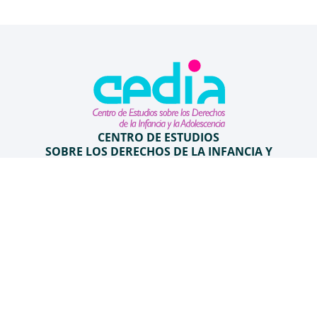
CENTRO DE ESTUDIOS
SOBRE LOS DERECHOS DE LA INFANCIA Y
ADOLESCENCIA
Facultad de Ciencias Jurídicas y Sociales
Universidad de Talca, Avenida Lircay s/n Talca
mail@utalca.cl
+56 71 2201556
©2025 CEDIA - Derechos Reservados
Uso y protección de datos personales